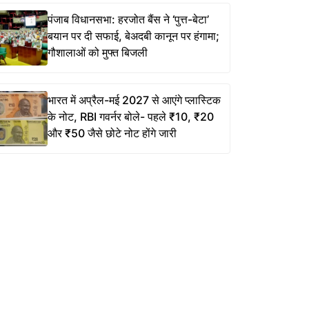
पंजाब विधानसभा: हरजोत बैंस ने ‘पुत्त-बेटा’
बयान पर दी सफाई, बेअदबी कानून पर हंगामा;
गौशालाओं को मुफ्त बिजली
भारत में अप्रैल-मई 2027 से आएंगे प्लास्टिक
के नोट, RBI गवर्नर बोले- पहले ₹10, ₹20
और ₹50 जैसे छोटे नोट होंगे जारी