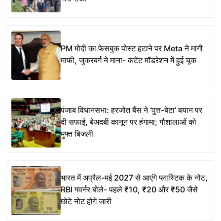
PM मोदी का फेसबुक पोस्ट हटाने पर Meta ने मांगी
माफी, जुकरबर्ग ने माना- कंटेंट मॉडरेशन में हुई चूक
पंजाब विधानसभा: हरजोत बैंस ने ‘पुत्त-बेटा’ बयान पर
दी सफाई, बेअदबी कानून पर हंगामा; गौशालाओं को
मुफ्त बिजली
भारत में अप्रैल-मई 2027 से आएंगे प्लास्टिक के नोट,
RBI गवर्नर बोले- पहले ₹10, ₹20 और ₹50 जैसे
छोटे नोट होंगे जारी