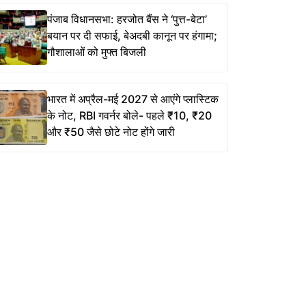
पंजाब विधानसभा: हरजोत बैंस ने ‘पुत्त-बेटा’
बयान पर दी सफाई, बेअदबी कानून पर हंगामा;
गौशालाओं को मुफ्त बिजली
भारत में अप्रैल-मई 2027 से आएंगे प्लास्टिक
के नोट, RBI गवर्नर बोले- पहले ₹10, ₹20
और ₹50 जैसे छोटे नोट होंगे जारी