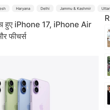
esh
Haryana
Delhi
Jammu & Kashmir
Utta
R
 हुए iPhone 17, iPhone Air
और फीचर्स