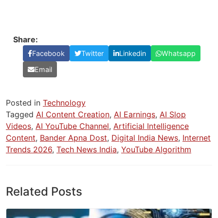
Share:
Facebook
Twitter
Linkedin
Whatsapp
Email
Posted in
Technology
Tagged
AI Content Creation
,
AI Earnings
,
AI Slop
Videos
,
AI YouTube Channel
,
Artificial Intelligence
Content
,
Bander Apna Dost
,
Digital India News
,
Internet
Trends 2026
,
Tech News India
,
YouTube Algorithm
Related Posts