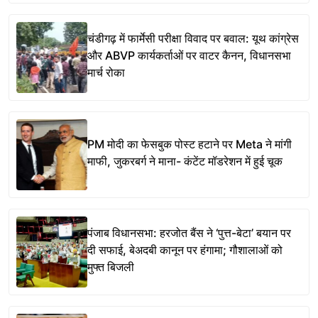
चंडीगढ़ में फार्मेसी परीक्षा विवाद पर बवाल: यूथ कांग्रेस
और ABVP कार्यकर्ताओं पर वाटर कैनन, विधानसभा
मार्च रोका
PM मोदी का फेसबुक पोस्ट हटाने पर Meta ने मांगी
माफी, जुकरबर्ग ने माना- कंटेंट मॉडरेशन में हुई चूक
पंजाब विधानसभा: हरजोत बैंस ने ‘पुत्त-बेटा’ बयान पर
दी सफाई, बेअदबी कानून पर हंगामा; गौशालाओं को
मुफ्त बिजली