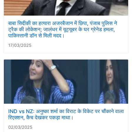
बाबा सिद्दीकी का हत्यारा अजरबैजान में छिपा, पंजाब पुलिस ने
ट्रैक की लोकेशन; जालंधर में यूट्यूबर के घर ग्रेनेड हमला,
पाकिस्तानी डॉन से मिली मदद।
17/03/2025
IND vs NZ: अनुष्का शर्मा का विराट के विकेट पर चौंकाने वाला
रिएक्शन, कैच देखकर पकड़ा माथा।
02/03/2025