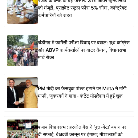
पंजाब कैबिनेट के बड़े फैसले: 3 डिजिटल यूनिवर्सिटी
को मंजूरी, प्राइवेट स्कूल फीस 5% सीमा, कॉन्ट्रैक्ट
कर्मचारियों को राहत
चंडीगढ़ में फार्मेसी परीक्षा विवाद पर बवाल: यूथ कांग्रेस
और ABVP कार्यकर्ताओं पर वाटर कैनन, विधानसभा
मार्च रोका
PM मोदी का फेसबुक पोस्ट हटाने पर Meta ने मांगी
माफी, जुकरबर्ग ने माना- कंटेंट मॉडरेशन में हुई चूक
पंजाब विधानसभा: हरजोत बैंस ने ‘पुत्त-बेटा’ बयान पर
दी सफाई, बेअदबी कानून पर हंगामा; गौशालाओं को