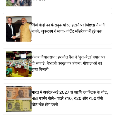
PM मोदी का फेसबुक पोस्ट हटाने पर Meta ने मांगी
माफी, जुकरबर्ग ने माना- कंटेंट मॉडरेशन में हुई चूक
पंजाब विधानसभा: हरजोत बैंस ने ‘पुत्त-बेटा’ बयान पर
दी सफाई, बेअदबी कानून पर हंगामा; गौशालाओं को
मुफ्त बिजली
भारत में अप्रैल-मई 2027 से आएंगे प्लास्टिक के नोट,
RBI गवर्नर बोले- पहले ₹10, ₹20 और ₹50 जैसे
छोटे नोट होंगे जारी