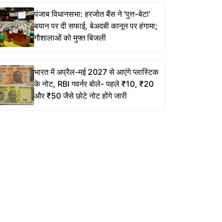
पंजाब विधानसभा: हरजोत बैंस ने ‘पुत्त-बेटा’
बयान पर दी सफाई, बेअदबी कानून पर हंगामा;
गौशालाओं को मुफ्त बिजली
भारत में अप्रैल-मई 2027 से आएंगे प्लास्टिक
के नोट, RBI गवर्नर बोले- पहले ₹10, ₹20
और ₹50 जैसे छोटे नोट होंगे जारी