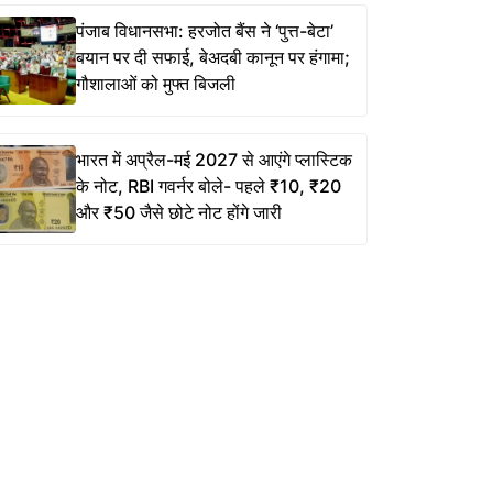
पंजाब विधानसभा: हरजोत बैंस ने ‘पुत्त-बेटा’
बयान पर दी सफाई, बेअदबी कानून पर हंगामा;
गौशालाओं को मुफ्त बिजली
भारत में अप्रैल-मई 2027 से आएंगे प्लास्टिक
के नोट, RBI गवर्नर बोले- पहले ₹10, ₹20
और ₹50 जैसे छोटे नोट होंगे जारी