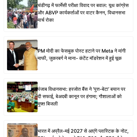
चंडीगढ़ में फार्मेसी परीक्षा विवाद पर बवाल: यूथ कांग्रेस
और ABVP कार्यकर्ताओं पर वाटर कैनन, विधानसभा
मार्च रोका
PM मोदी का फेसबुक पोस्ट हटाने पर Meta ने मांगी
माफी, जुकरबर्ग ने माना- कंटेंट मॉडरेशन में हुई चूक
पंजाब विधानसभा: हरजोत बैंस ने ‘पुत्त-बेटा’ बयान पर
दी सफाई, बेअदबी कानून पर हंगामा; गौशालाओं को
मुफ्त बिजली
भारत में अप्रैल-मई 2027 से आएंगे प्लास्टिक के नोट,