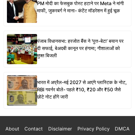
PM मोदी का फेसबुक पोस्ट हटाने पर Meta ने मांगी
माफी, जुकरबर्ग ने माना- कंटेंट मॉडरेशन में हुई चूक
पंजाब विधानसभा: हरजोत बैंस ने ‘पुत्त-बेटा’ बयान पर
दी सफाई, बेअदबी कानून पर हंगामा; गौशालाओं को
मुफ्त बिजली
भारत में अप्रैल-मई 2027 से आएंगे प्लास्टिक के नोट,
RBI गवर्नर बोले- पहले ₹10, ₹20 और ₹50 जैसे
छोटे नोट होंगे जारी
About
Contact
Disclaimer
Privacy Policy
DMCA