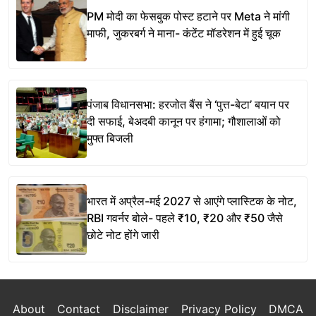
PM मोदी का फेसबुक पोस्ट हटाने पर Meta ने मांगी
माफी, जुकरबर्ग ने माना- कंटेंट मॉडरेशन में हुई चूक
पंजाब विधानसभा: हरजोत बैंस ने ‘पुत्त-बेटा’ बयान पर
दी सफाई, बेअदबी कानून पर हंगामा; गौशालाओं को
मुफ्त बिजली
भारत में अप्रैल-मई 2027 से आएंगे प्लास्टिक के नोट,
RBI गवर्नर बोले- पहले ₹10, ₹20 और ₹50 जैसे
छोटे नोट होंगे जारी
About
Contact
Disclaimer
Privacy Policy
DMCA