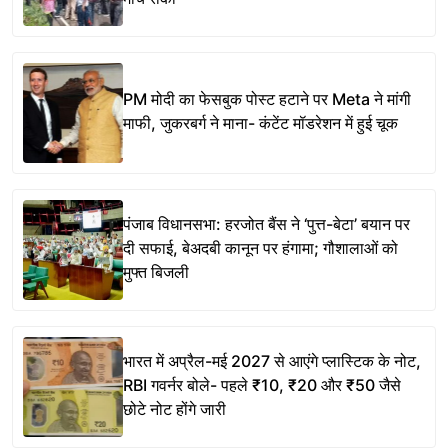
PM मोदी का फेसबुक पोस्ट हटाने पर Meta ने मांगी
माफी, जुकरबर्ग ने माना- कंटेंट मॉडरेशन में हुई चूक
पंजाब विधानसभा: हरजोत बैंस ने ‘पुत्त-बेटा’ बयान पर
दी सफाई, बेअदबी कानून पर हंगामा; गौशालाओं को
मुफ्त बिजली
भारत में अप्रैल-मई 2027 से आएंगे प्लास्टिक के नोट,
RBI गवर्नर बोले- पहले ₹10, ₹20 और ₹50 जैसे
छोटे नोट होंगे जारी