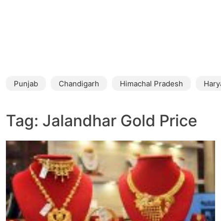
Punjab
Chandigarh
Himachal Pradesh
Hary
Tag:
Jalandhar Gold Price