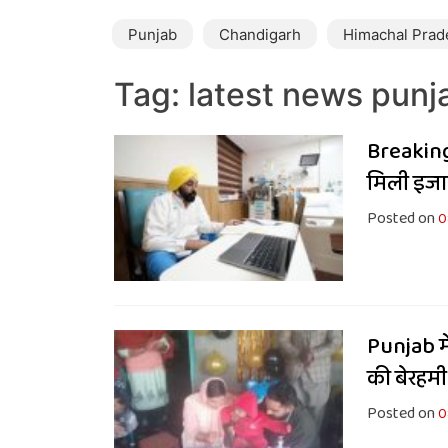
Punjab
Chandigarh
Himachal Prad
Tag:
latest news punj
Breaking: 
मिली इजा
Posted on
0
Punjab मे
की बेरहमी 
Posted on
0