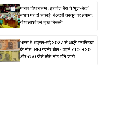
पंजाब विधानसभा: हरजोत बैंस ने ‘पुत्त-बेटा’
बयान पर दी सफाई, बेअदबी कानून पर हंगामा;
गौशालाओं को मुफ्त बिजली
भारत में अप्रैल-मई 2027 से आएंगे प्लास्टिक
के नोट, RBI गवर्नर बोले- पहले ₹10, ₹20
और ₹50 जैसे छोटे नोट होंगे जारी