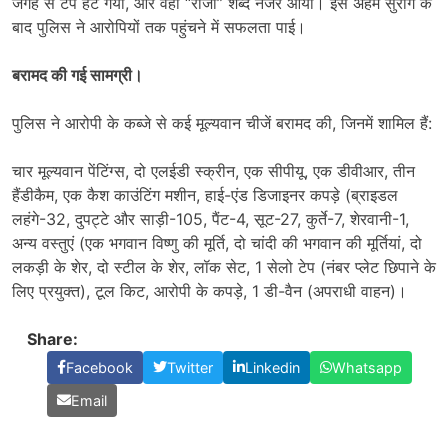
जगह से टेप हट गया, और वहां “राजा” शब्द नजर आया। इस अहम सुराग के
बाद पुलिस ने आरोपियों तक पहुंचने में सफलता पाई।
बरामद की गई सामग्री।
पुलिस ने आरोपी के कब्जे से कई मूल्यवान चीजें बरामद की, जिनमें शामिल हैं:
चार मूल्यवान पेंटिंग्स, दो एलईडी स्क्रीन, एक सीपीयू, एक डीवीआर, तीन
हैंडीकैम, एक कैश काउंटिंग मशीन, हाई-एंड डिजाइनर कपड़े (ब्राइडल
लहंगे-32, दुपट्टे और साड़ी-105, पैंट-4, सूट-27, कुर्ते-7, शेरवानी-1,
अन्य वस्तुएं (एक भगवान विष्णु की मूर्ति, दो चांदी की भगवान की मूर्तियां, दो
लकड़ी के शेर, दो स्टील के शेर, लॉक सेट, 1 सेलो टेप (नंबर प्लेट छिपाने के
लिए प्रयुक्त), टूल किट, आरोपी के कपड़े, 1 डी-वैन (अपराधी वाहन)।
Share:
Facebook
Twitter
Linkedin
Whatsapp
Email