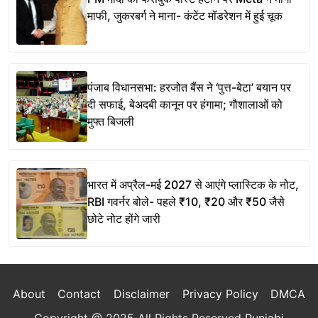
माफी, जुकरबर्ग ने माना- कंटेंट मॉडरेशन में हुई चूक
पंजाब विधानसभा: हरजोत बैंस ने ‘पुत्त-बेटा’ बयान पर
दी सफाई, बेअदबी कानून पर हंगामा; गौशालाओं को
मुफ्त बिजली
भारत में अप्रैल-मई 2027 से आएंगे प्लास्टिक के नोट,
RBI गवर्नर बोले- पहले ₹10, ₹20 और ₹50 जैसे
छोटे नोट होंगे जारी
About
Contact
Disclaimer
Privacy Policy
DMCA
Copyright @ 2025 All Rights Reserved
Punjabi