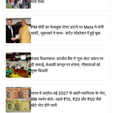
मार्च रोका
PM मोदी का फेसबुक पोस्ट हटाने पर Meta ने मांगी
माफी, जुकरबर्ग ने माना- कंटेंट मॉडरेशन में हुई चूक
पंजाब विधानसभा: हरजोत बैंस ने ‘पुत्त-बेटा’ बयान पर
दी सफाई, बेअदबी कानून पर हंगामा; गौशालाओं को
मुफ्त बिजली
भारत में अप्रैल-मई 2027 से आएंगे प्लास्टिक के नोट,
RBI गवर्नर बोले- पहले ₹10, ₹20 और ₹50 जैसे
छोटे नोट होंगे जारी