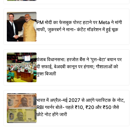
PM मोदी का फेसबुक पोस्ट हटाने पर Meta ने मांगी
माफी, जुकरबर्ग ने माना- कंटेंट मॉडरेशन में हुई चूक
पंजाब विधानसभा: हरजोत बैंस ने ‘पुत्त-बेटा’ बयान पर
दी सफाई, बेअदबी कानून पर हंगामा; गौशालाओं को
मुफ्त बिजली
भारत में अप्रैल-मई 2027 से आएंगे प्लास्टिक के नोट,
RBI गवर्नर बोले- पहले ₹10, ₹20 और ₹50 जैसे
छोटे नोट होंगे जारी