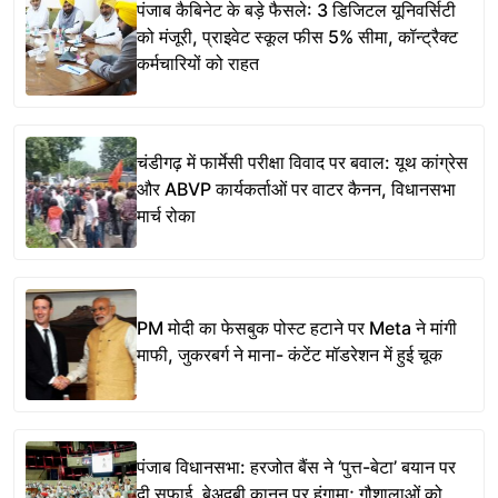
पंजाब कैबिनेट के बड़े फैसले: 3 डिजिटल यूनिवर्सिटी
को मंजूरी, प्राइवेट स्कूल फीस 5% सीमा, कॉन्ट्रैक्ट
कर्मचारियों को राहत
चंडीगढ़ में फार्मेसी परीक्षा विवाद पर बवाल: यूथ कांग्रेस
और ABVP कार्यकर्ताओं पर वाटर कैनन, विधानसभा
मार्च रोका
PM मोदी का फेसबुक पोस्ट हटाने पर Meta ने मांगी
माफी, जुकरबर्ग ने माना- कंटेंट मॉडरेशन में हुई चूक
पंजाब विधानसभा: हरजोत बैंस ने ‘पुत्त-बेटा’ बयान पर
दी सफाई, बेअदबी कानून पर हंगामा; गौशालाओं को