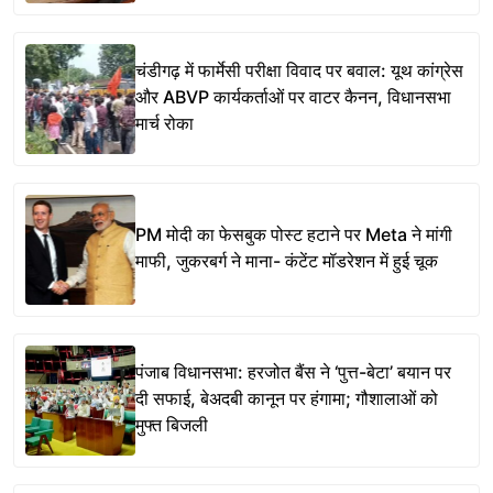
चंडीगढ़ में फार्मेसी परीक्षा विवाद पर बवाल: यूथ कांग्रेस
और ABVP कार्यकर्ताओं पर वाटर कैनन, विधानसभा
मार्च रोका
PM मोदी का फेसबुक पोस्ट हटाने पर Meta ने मांगी
माफी, जुकरबर्ग ने माना- कंटेंट मॉडरेशन में हुई चूक
पंजाब विधानसभा: हरजोत बैंस ने ‘पुत्त-बेटा’ बयान पर
दी सफाई, बेअदबी कानून पर हंगामा; गौशालाओं को
मुफ्त बिजली