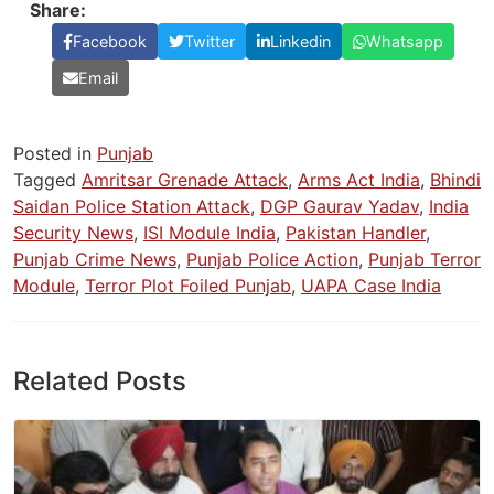
Share:
Facebook
Twitter
Linkedin
Whatsapp
Email
Posted in
Punjab
Tagged
Amritsar Grenade Attack
,
Arms Act India
,
Bhindi
Saidan Police Station Attack
,
DGP Gaurav Yadav
,
India
Security News
,
ISI Module India
,
Pakistan Handler
,
Punjab Crime News
,
Punjab Police Action
,
Punjab Terror
Module
,
Terror Plot Foiled Punjab
,
UAPA Case India
Related Posts