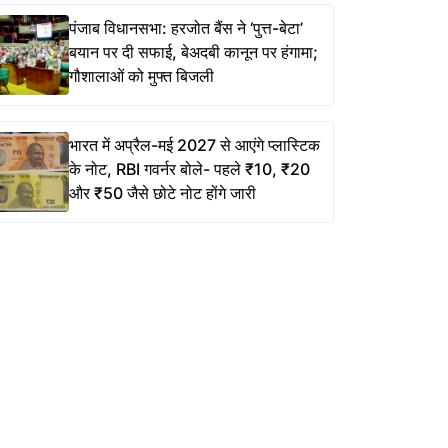
पंजाब विधानसभा: हरजोत बैंस ने ‘पुत्त-बेटा’
बयान पर दी सफाई, बेअदबी कानून पर हंगामा;
गौशालाओं को मुफ्त बिजली
भारत में अप्रैल-मई 2027 से आएंगे प्लास्टिक
के नोट, RBI गवर्नर बोले- पहले ₹10, ₹20
और ₹50 जैसे छोटे नोट होंगे जारी