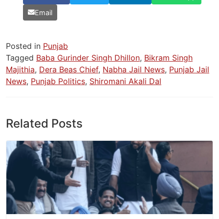
Email
Posted in
Punjab
Tagged
Baba Gurinder Singh Dhillon
,
Bikram Singh
Majithia
,
Dera Beas Chief
,
Nabha Jail News
,
Punjab Jail
News
,
Punjab Politics
,
Shiromani Akali Dal
Related Posts