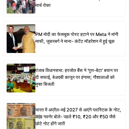
मार्च रोका
PM मोदी का फेसबुक पोस्ट हटाने पर Meta ने मांगी
माफी, जुकरबर्ग ने माना- कंटेंट मॉडरेशन में हुई चूक
पंजाब विधानसभा: हरजोत बैंस ने ‘पुत्त-बेटा’ बयान पर
दी सफाई, बेअदबी कानून पर हंगामा; गौशालाओं को
मुफ्त बिजली
भारत में अप्रैल-मई 2027 से आएंगे प्लास्टिक के नोट,
RBI गवर्नर बोले- पहले ₹10, ₹20 और ₹50 जैसे
छोटे नोट होंगे जारी