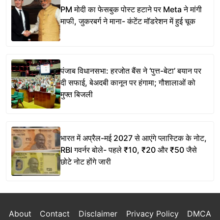
PM मोदी का फेसबुक पोस्ट हटाने पर Meta ने मांगी
माफी, जुकरबर्ग ने माना- कंटेंट मॉडरेशन में हुई चूक
पंजाब विधानसभा: हरजोत बैंस ने ‘पुत्त-बेटा’ बयान पर
दी सफाई, बेअदबी कानून पर हंगामा; गौशालाओं को
मुफ्त बिजली
भारत में अप्रैल-मई 2027 से आएंगे प्लास्टिक के नोट,
RBI गवर्नर बोले- पहले ₹10, ₹20 और ₹50 जैसे
छोटे नोट होंगे जारी
About
Contact
Disclaimer
Privacy Policy
DMCA