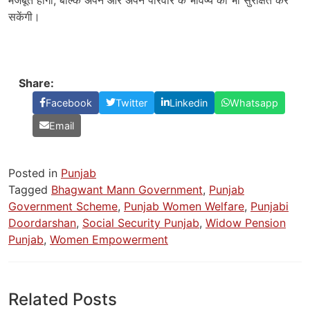
सकेंगी।
Share:
Facebook
Twitter
Linkedin
Whatsapp
Email
Posted in
Punjab
Tagged
Bhagwant Mann Government
,
Punjab
Government Scheme
,
Punjab Women Welfare
,
Punjabi
Doordarshan
,
Social Security Punjab
,
Widow Pension
Punjab
,
Women Empowerment
Related Posts