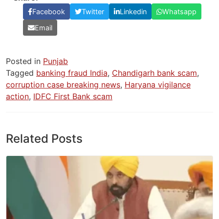
Facebook
Twitter
Linkedin
Whatsapp
Email
Posted in
Punjab
Tagged
banking fraud India
,
Chandigarh bank scam
,
corruption case breaking news
,
Haryana vigilance
action
,
IDFC First Bank scam
Related Posts