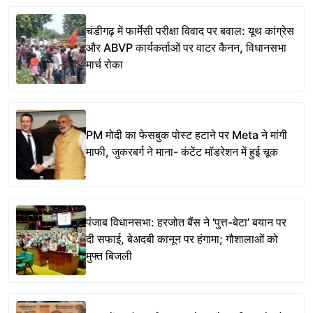
चंडीगढ़ में फार्मेसी परीक्षा विवाद पर बवाल: यूथ कांग्रेस
और ABVP कार्यकर्ताओं पर वाटर कैनन, विधानसभा
मार्च रोका
PM मोदी का फेसबुक पोस्ट हटाने पर Meta ने मांगी
माफी, जुकरबर्ग ने माना- कंटेंट मॉडरेशन में हुई चूक
पंजाब विधानसभा: हरजोत बैंस ने ‘पुत्त-बेटा’ बयान पर
दी सफाई, बेअदबी कानून पर हंगामा; गौशालाओं को
मुफ्त बिजली