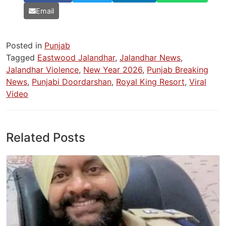
Email
Posted in
Punjab
Tagged
Eastwood Jalandhar
,
Jalandhar News
,
Jalandhar Violence
,
New Year 2026
,
Punjab Breaking
News
,
Punjabi Doordarshan
,
Royal King Resort
,
Viral
Video
Related Posts