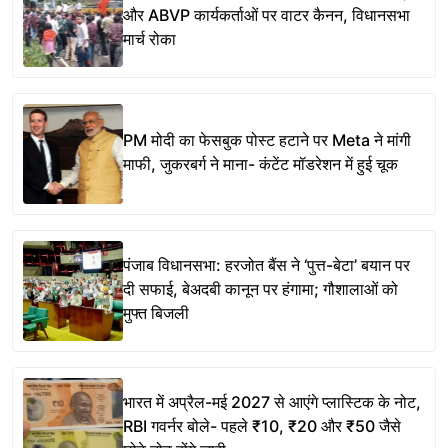
और ABVP कार्यकर्ताओं पर वाटर कैनन, विधानसभा
मार्च रोका
PM मोदी का फेसबुक पोस्ट हटाने पर Meta ने मांगी
माफी, जुकरबर्ग ने माना- कंटेंट मॉडरेशन में हुई चूक
पंजाब विधानसभा: हरजोत बैंस ने ‘पुत्त-बेटा’ बयान पर
दी सफाई, बेअदबी कानून पर हंगामा; गौशालाओं को
मुफ्त बिजली
भारत में अप्रैल-मई 2027 से आएंगे प्लास्टिक के नोट,
RBI गवर्नर बोले- पहले ₹10, ₹20 और ₹50 जैसे