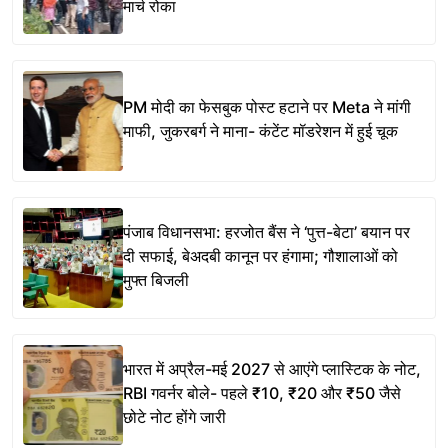
मार्च रोका
PM मोदी का फेसबुक पोस्ट हटाने पर Meta ने मांगी
माफी, जुकरबर्ग ने माना- कंटेंट मॉडरेशन में हुई चूक
पंजाब विधानसभा: हरजोत बैंस ने ‘पुत्त-बेटा’ बयान पर
दी सफाई, बेअदबी कानून पर हंगामा; गौशालाओं को
मुफ्त बिजली
भारत में अप्रैल-मई 2027 से आएंगे प्लास्टिक के नोट,
RBI गवर्नर बोले- पहले ₹10, ₹20 और ₹50 जैसे
छोटे नोट होंगे जारी