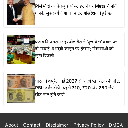
PM मोदी का फेसबुक पोस्ट हटाने पर Meta ने मांगी
माफी, जुकरबर्ग ने माना- कंटेंट मॉडरेशन में हुई चूक
पंजाब विधानसभा: हरजोत बैंस ने ‘पुत्त-बेटा’ बयान पर
दी सफाई, बेअदबी कानून पर हंगामा; गौशालाओं को
मुफ्त बिजली
भारत में अप्रैल-मई 2027 से आएंगे प्लास्टिक के नोट,
RBI गवर्नर बोले- पहले ₹10, ₹20 और ₹50 जैसे
छोटे नोट होंगे जारी
About
Contact
Disclaimer
Privacy Policy
DMCA