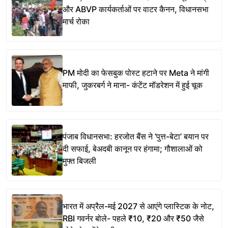
और ABVP कार्यकर्ताओं पर वाटर कैनन, विधानसभा
मार्च रोका
PM मोदी का फेसबुक पोस्ट हटाने पर Meta ने मांगी
माफी, जुकरबर्ग ने माना- कंटेंट मॉडरेशन में हुई चूक
पंजाब विधानसभा: हरजोत बैंस ने ‘पुत्त-बेटा’ बयान पर
दी सफाई, बेअदबी कानून पर हंगामा; गौशालाओं को
मुफ्त बिजली
भारत में अप्रैल-मई 2027 से आएंगे प्लास्टिक के नोट,
RBI गवर्नर बोले- पहले ₹10, ₹20 और ₹50 जैसे