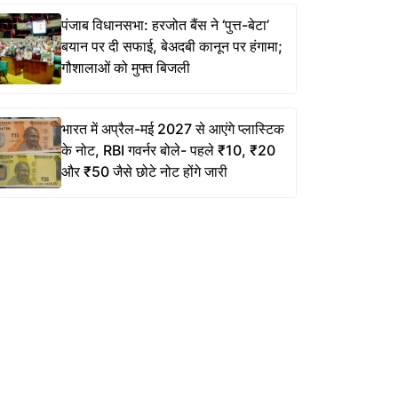
पंजाब विधानसभा: हरजोत बैंस ने ‘पुत्त-बेटा’
बयान पर दी सफाई, बेअदबी कानून पर हंगामा;
गौशालाओं को मुफ्त बिजली
भारत में अप्रैल-मई 2027 से आएंगे प्लास्टिक
के नोट, RBI गवर्नर बोले- पहले ₹10, ₹20
और ₹50 जैसे छोटे नोट होंगे जारी