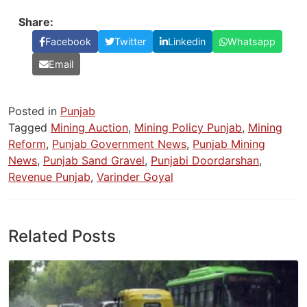
Share:
Facebook
Twitter
Linkedin
Whatsapp
Email
Posted in
Punjab
Tagged
Mining Auction
,
Mining Policy Punjab
,
Mining
Reform
,
Punjab Government News
,
Punjab Mining
News
,
Punjab Sand Gravel
,
Punjabi Doordarshan
,
Revenue Punjab
,
Varinder Goyal
Related Posts