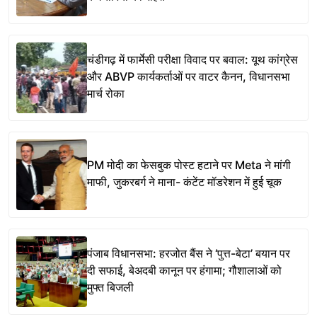
चंडीगढ़ में फार्मेसी परीक्षा विवाद पर बवाल: यूथ कांग्रेस
और ABVP कार्यकर्ताओं पर वाटर कैनन, विधानसभा
मार्च रोका
PM मोदी का फेसबुक पोस्ट हटाने पर Meta ने मांगी
माफी, जुकरबर्ग ने माना- कंटेंट मॉडरेशन में हुई चूक
पंजाब विधानसभा: हरजोत बैंस ने ‘पुत्त-बेटा’ बयान पर
दी सफाई, बेअदबी कानून पर हंगामा; गौशालाओं को
मुफ्त बिजली