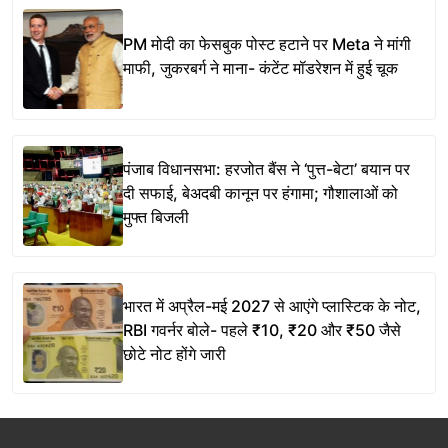
PM मोदी का फेसबुक पोस्ट हटाने पर Meta ने मांगी
माफी, जुकरबर्ग ने माना- कंटेंट मॉडरेशन में हुई चूक
पंजाब विधानसभा: हरजोत बैंस ने ‘पुत्त-बेटा’ बयान पर
दी सफाई, बेअदबी कानून पर हंगामा; गौशालाओं को
मुफ्त बिजली
भारत में अप्रैल-मई 2027 से आएंगे प्लास्टिक के नोट,
RBI गवर्नर बोले- पहले ₹10, ₹20 और ₹50 जैसे
छोटे नोट होंगे जारी