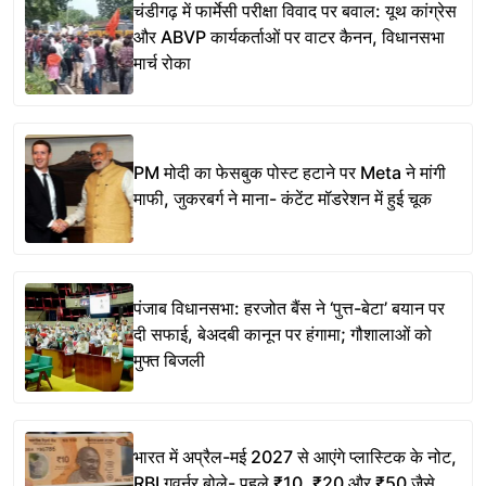
चंडीगढ़ में फार्मेसी परीक्षा विवाद पर बवाल: यूथ कांग्रेस
और ABVP कार्यकर्ताओं पर वाटर कैनन, विधानसभा
मार्च रोका
PM मोदी का फेसबुक पोस्ट हटाने पर Meta ने मांगी
माफी, जुकरबर्ग ने माना- कंटेंट मॉडरेशन में हुई चूक
पंजाब विधानसभा: हरजोत बैंस ने ‘पुत्त-बेटा’ बयान पर
दी सफाई, बेअदबी कानून पर हंगामा; गौशालाओं को
मुफ्त बिजली
भारत में अप्रैल-मई 2027 से आएंगे प्लास्टिक के नोट,
RBI गवर्नर बोले- पहले ₹10, ₹20 और ₹50 जैसे