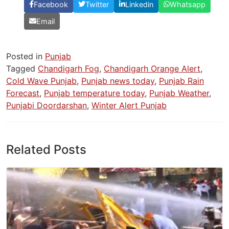
Facebook
Twitter
Linkedin
Whatsapp
Email
Posted in
Punjab
Tagged
Chandigarh Fog
,
Chandigarh Orange Alert
,
Cold Wave Punjab
,
Punjab news today
,
Punjab Rain
Forecast
,
Punjab temperature today
,
Punjab Weather
,
Punjabi Doordarshan
,
Winter Alert Punjab
Related Posts