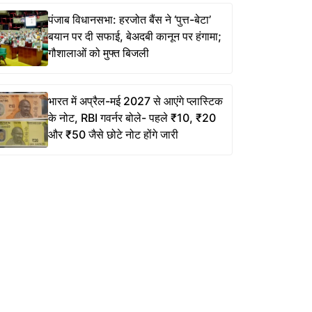
पंजाब विधानसभा: हरजोत बैंस ने ‘पुत्त-बेटा’
बयान पर दी सफाई, बेअदबी कानून पर हंगामा;
गौशालाओं को मुफ्त बिजली
भारत में अप्रैल-मई 2027 से आएंगे प्लास्टिक
के नोट, RBI गवर्नर बोले- पहले ₹10, ₹20
और ₹50 जैसे छोटे नोट होंगे जारी