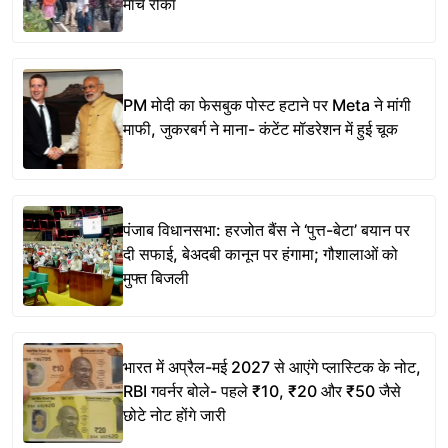
मार्च रोका
PM मोदी का फेसबुक पोस्ट हटाने पर Meta ने मांगी
माफी, जुकरबर्ग ने माना- कंटेंट मॉडरेशन में हुई चूक
पंजाब विधानसभा: हरजोत बैंस ने ‘पुत्त-बेटा’ बयान पर
दी सफाई, बेअदबी कानून पर हंगामा; गौशालाओं को
मुफ्त बिजली
भारत में अप्रैल-मई 2027 से आएंगे प्लास्टिक के नोट,
RBI गवर्नर बोले- पहले ₹10, ₹20 और ₹50 जैसे
छोटे नोट होंगे जारी