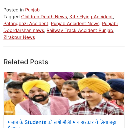
Posted in
Punjab
Tagged
Children Death News
,
Kite Flying Accident
,
Patangbazi Accident
,
Punjab Accident News
,
Punjabi
Doordarshan news
,
Railway Track Accident Punjab
,
Zirakpur News
Related Posts
पंजाब के Students को लगी मौजें! मान सरकार ने लिया बड़ा