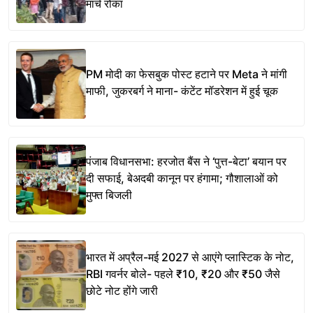
मार्च रोका
PM मोदी का फेसबुक पोस्ट हटाने पर Meta ने मांगी
माफी, जुकरबर्ग ने माना- कंटेंट मॉडरेशन में हुई चूक
पंजाब विधानसभा: हरजोत बैंस ने ‘पुत्त-बेटा’ बयान पर
दी सफाई, बेअदबी कानून पर हंगामा; गौशालाओं को
मुफ्त बिजली
भारत में अप्रैल-मई 2027 से आएंगे प्लास्टिक के नोट,
RBI गवर्नर बोले- पहले ₹10, ₹20 और ₹50 जैसे
छोटे नोट होंगे जारी