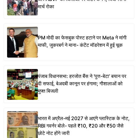
मार्च रोका
PM मोदी का फेसबुक पोस्ट हटाने पर Meta ने मांगी
माफी, जुकरबर्ग ने माना- कंटेंट मॉडरेशन में हुई चूक
पंजाब विधानसभा: हरजोत बैंस ने ‘पुत्त-बेटा’ बयान पर
दी सफाई, बेअदबी कानून पर हंगामा; गौशालाओं को
मुफ्त बिजली
भारत में अप्रैल-मई 2027 से आएंगे प्लास्टिक के नोट,
RBI गवर्नर बोले- पहले ₹10, ₹20 और ₹50 जैसे
छोटे नोट होंगे जारी